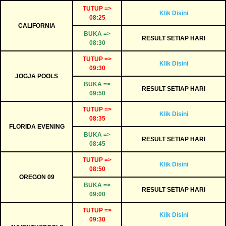
TUTUP =>
Klik Disini
08:25
CALIFORNIA
BUKA =>
RESULT SETIAP HARI
08:30
TUTUP =>
Klik Disini
09:30
JOGJA POOLS
BUKA =>
RESULT SETIAP HARI
09:50
TUTUP =>
Klik Disini
08:35
FLORIDA EVENING
BUKA =>
RESULT SETIAP HARI
08:45
TUTUP =>
Klik Disini
08:50
OREGON 09
BUKA =>
RESULT SETIAP HARI
09:00
TUTUP =>
Klik Disini
09:30