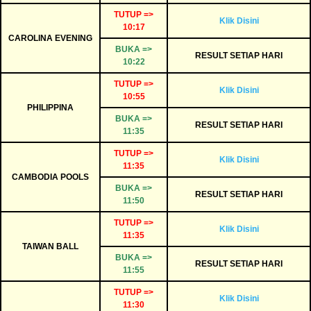
TUTUP =>
Klik Disini
10:17
CAROLINA EVENING
BUKA =>
RESULT SETIAP HARI
10:22
TUTUP =>
Klik Disini
10:55
PHILIPPINA
BUKA =>
RESULT SETIAP HARI
11:35
TUTUP =>
Klik Disini
11:35
CAMBODIA POOLS
BUKA =>
RESULT SETIAP HARI
11:50
TUTUP =>
Klik Disini
11:35
TAIWAN BALL
BUKA =>
RESULT SETIAP HARI
11:55
TUTUP =>
Klik Disini
11:30