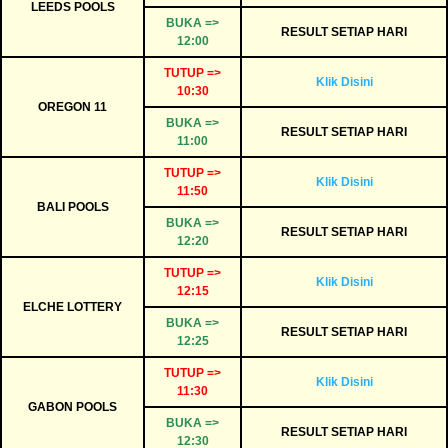
LEEDS POOLS
BUKA =>
RESULT SETIAP HARI
12:00
TUTUP =>
Klik Disini
10:30
OREGON 11
BUKA =>
RESULT SETIAP HARI
11:00
TUTUP =>
Klik Disini
11:50
BALI POOLS
BUKA =>
RESULT SETIAP HARI
12:20
TUTUP =>
Klik Disini
12:15
ELCHE LOTTERY
BUKA =>
RESULT SETIAP HARI
12:25
TUTUP =>
Klik Disini
11:30
GABON POOLS
BUKA =>
RESULT SETIAP HARI
12:30