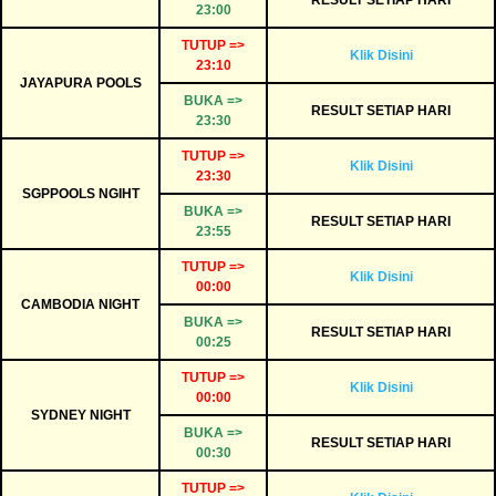
RESULT SETIAP HARI
23:00
TUTUP =>
Klik Disini
23:10
JAYAPURA POOLS
BUKA =>
RESULT SETIAP HARI
23:30
TUTUP =>
Klik Disini
23:30
SGPPOOLS NGIHT
BUKA =>
RESULT SETIAP HARI
23:55
TUTUP =>
Klik Disini
00:00
CAMBODIA NIGHT
BUKA =>
RESULT SETIAP HARI
00:25
TUTUP =>
Klik Disini
00:00
SYDNEY NIGHT
BUKA =>
RESULT SETIAP HARI
00:30
TUTUP =>