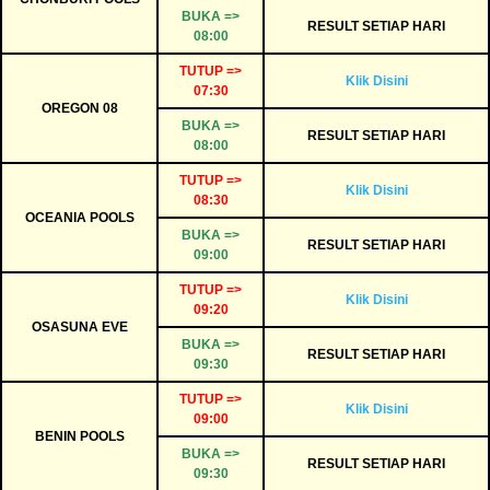
BUKA =>
RESULT SETIAP HARI
08:00
TUTUP =>
Klik Disini
07:30
OREGON 08
BUKA =>
RESULT SETIAP HARI
08:00
TUTUP =>
Klik Disini
08:30
OCEANIA POOLS
BUKA =>
RESULT SETIAP HARI
09:00
TUTUP =>
Klik Disini
09:20
OSASUNA EVE
BUKA =>
RESULT SETIAP HARI
09:30
TUTUP =>
Klik Disini
09:00
BENIN POOLS
BUKA =>
RESULT SETIAP HARI
09:30