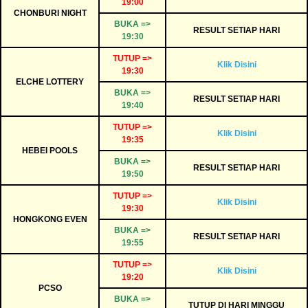
19:00
CHONBURI NIGHT
BUKA =>
RESULT SETIAP HARI
19:30
TUTUP =>
Klik Disini
19:30
ELCHE LOTTERY
BUKA =>
RESULT SETIAP HARI
19:40
TUTUP =>
Klik Disini
19:35
HEBEI POOLS
BUKA =>
RESULT SETIAP HARI
19:50
TUTUP =>
Klik Disini
19:30
HONGKONG EVEN
BUKA =>
RESULT SETIAP HARI
19:55
TUTUP =>
Klik Disini
19:20
PCSO
BUKA =>
TUTUP DI HARI MINGGU