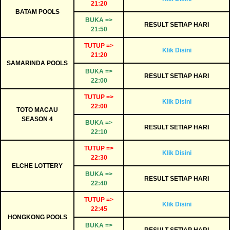
21:20
BATAM POOLS
BUKA =>
RESULT SETIAP HARI
21:50
TUTUP =>
Klik Disini
21:20
SAMARINDA POOLS
BUKA =>
RESULT SETIAP HARI
22:00
TUTUP =>
Klik Disini
22:00
TOTO MACAU
SEASON 4
BUKA =>
RESULT SETIAP HARI
22:10
TUTUP =>
Klik Disini
22:30
ELCHE LOTTERY
BUKA =>
RESULT SETIAP HARI
22:40
TUTUP =>
Klik Disini
22:45
HONGKONG POOLS
BUKA =>